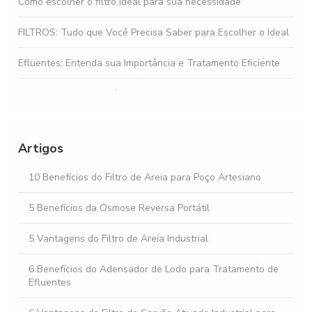
Como escolher o filtro ideal para sua necessidade
FILTROS: Tudo que Você Precisa Saber para Escolher o Ideal
Efluentes: Entenda sua Importância e Tratamento Eficiente
Gestão de Efluentes é Fundamental para a Sustentabilidade
Ambiental
Osmose Reversa: Como Funciona e Seus Benefícios
Artigos
Osmose Reversa e Suas Vantagens na Purificação da Água
10 Benefícios do Filtro de Areia para Poço Artesiano
5 Benefícios da Osmose Reversa Portátil
5 Vantagens do Filtro de Areia Industrial
6 Benefícios do Adensador de Lodo para Tratamento de
Efluentes