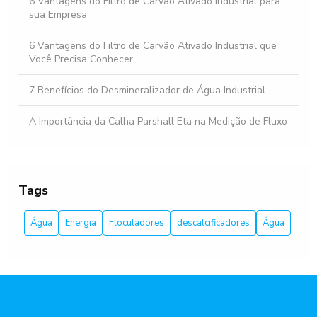
6 Vantagens do Filtro de Carvão Ativado Industrial para
sua Empresa
6 Vantagens do Filtro de Carvão Ativado Industrial que
Você Precisa Conhecer
7 Benefícios do Desmineralizador de Água Industrial
A Importância da Calha Parshall Eta na Medição de Fluxo
Abrandador de Água Industrial: Melhore a Qualidade da
Água na Sua Indústria
Tags
Abrandador de Água para Caldeira: O Guia Completo
Água
Energia
Floculadores
descalcificadores
Água
Abrandador Industrial: Como Escolher o Melhor
Equipamento para Sua Empresa
Abrandador Industrial: Como Escolher o Melhor para Seu
Negócio