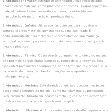
1.
Abrandador a Vapor
: Este tipo de abrandador utiliza vapor de água
para amolecer materiais, como plásticos e borrachas. O vapor penetra no
material, reduzindo sua temperatura e dureza, o que facilita sua
manipulação e transformação em produtos finais.
2.
Abrandador Químico
: Utiliza agentes químicos para modificar a
composição dos materiais, aumentando sua maleabilidade. É
particularmente útil para materiais que necessitam de uma mudança
estrutural para serem processados corretamente, como alguns tipos de
metais e plásticos.
3.
Abrandador Térmico
: Opera através do aquecimento direto do material,
seja por meio de resistências elétricas ou fontes de calor externas. Esse
tipo é ideal para metais e compósitos, onde a temperatura elevada auxilia
na redução da dureza, facilitando operações subsequentes como
moldagem e corte.
4.
Abrandador Mecânico
: Este abrandador utiliza processos mecânicos
para alterar a estrutura do material, como martelamento ou prensagem.
Frequentemente utilizado em indústrias metalúrgicas, onde a deformação
plástica é necessária para atingir a forma desejada.
5.
Abrandador Ultrasônico
: Utiliza ondas sonoras de alta frequência para