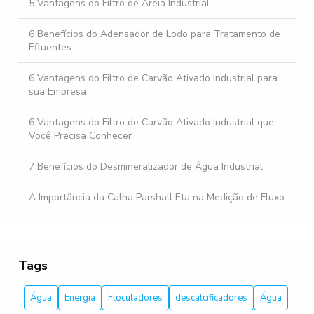
5 Vantagens do Filtro de Areia Industrial
6 Benefícios do Adensador de Lodo para Tratamento de
Efluentes
6 Vantagens do Filtro de Carvão Ativado Industrial para
sua Empresa
6 Vantagens do Filtro de Carvão Ativado Industrial que
Você Precisa Conhecer
7 Benefícios do Desmineralizador de Água Industrial
A Importância da Calha Parshall Eta na Medição de Fluxo
Abrandador de Água Industrial: Melhore a Qualidade da
Água na Sua Indústria
Tags
Abrandador de Água para Caldeira: O Guia Completo
Água
Energia
Floculadores
descalcificadores
Água
Abrandador Industrial: Como Escolher o Melhor