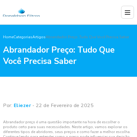
Home
Categorias
Artigos
Abrandador Preço: Tudo Que Você Precisa Saber
Abrandador Preço: Tudo Que
Você Precisa Saber
Por:
Eliezer
- 22 de Fevereiro de 2025
Abrandador preço é uma questão importante na hora de escolher o
produto certo para suas necessidades. Neste artigo, vamos explorar os
diferentes tipos de abridores, seus preços e como fazer a melhor escolha.
Continue lendo para entender como o preço pode influenciar sua decisão