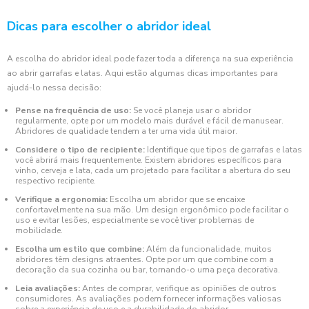
Dicas para escolher o abridor ideal
A escolha do abridor ideal pode fazer toda a diferença na sua experiência
ao abrir garrafas e latas. Aqui estão algumas dicas importantes para
ajudá-lo nessa decisão:
Pense na frequência de uso:
Se você planeja usar o abridor
regularmente, opte por um modelo mais durável e fácil de manusear.
Abridores de qualidade tendem a ter uma vida útil maior.
Considere o tipo de recipiente:
Identifique que tipos de garrafas e latas
você abrirá mais frequentemente. Existem abridores específicos para
vinho, cerveja e lata, cada um projetado para facilitar a abertura do seu
respectivo recipiente.
Verifique a ergonomia:
Escolha um abridor que se encaixe
confortavelmente na sua mão. Um design ergonômico pode facilitar o
uso e evitar lesões, especialmente se você tiver problemas de
mobilidade.
Escolha um estilo que combine:
Além da funcionalidade, muitos
abridores têm designs atraentes. Opte por um que combine com a
decoração da sua cozinha ou bar, tornando-o uma peça decorativa.
Leia avaliações:
Antes de comprar, verifique as opiniões de outros
consumidores. As avaliações podem fornecer informações valiosas
sobre a experiência de uso e a durabilidade do abridor.