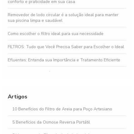
conforto e praticidade em sua casa
Removedor de lodo circular é a solução ideal para manter
sua piscina limpa e saudável
Como escolher o filtro ideal para sua necessidade
FILTROS: Tudo que Você Precisa Saber para Escolher o Ideal
Efluentes: Entenda sua Importância e Tratamento Eficiente
Gestão de Efluentes é Fundamental para a Sustentabilidade
Ambiental
Osmose Reversa: Como Funciona e Seus Benefícios
Artigos
Osmose Reversa e Suas Vantagens na Purificação da Água
10 Benefícios do Filtro de Areia para Poço Artesiano
5 Benefícios da Osmose Reversa Portátil