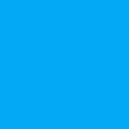
asso para Eficiência Hídrica
Calha Parshall Preço: Descubra 
ente
Carvão Antracito Onde Comprar: Guia Completo para En
Facilmente
Como a Osmose Reversa para Laboratório Melhor
Comprar Aerador para Piscicultura com Eficácia e Economia
Aerador Ideal para Piscicultura e Garantir Uma Produção Suste
mo Escolher a Resina Mista Ideal para Filtro Deionizador
colher Antracito para Filtro e Maximizar a Filtragem da Água
cial Ideal pelo Melhor Preço
Como escolher o aerador flutu
scolher o desmineralizador industrial ideal para sua empresa
colher o Filtro de Carvão Ativado Ideal para Sua Necessidade
er o Filtro de Osmose Reversa Industrial ideal para sua empre
ra sua necessidade
Como escolher o melhor abrandador indust