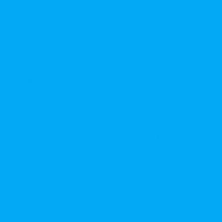
ais para otimizar o tratamento de águas residuais e garantir efi
Aeradores para ETE: Como Escolher o Melhor
E: Como Escolher o Melhor Equipamento para Tratamento de E
ntes: Como Escolher o Ideal
Aeradores para Tratamento de
: Benefícios e Aplicações
Antracito Carvão Ativado: O Poder
Antracito para Filtro: Benefícios e Aplicações
 Filtro: Descubra os Benefícios e Aplicações Desta Solução Efic
mento do Filtro de Carvão Ativado Industrial: Tudo o que você p
l ETA é a Solução Ideal para Medição de Fluxo em Sistemas Hídr
Eta: Entenda Sua Importância
Calha Parshall Eta: O Guia Co
E é a Solução Ideal para Medição de Fluxo em Estações de Tr
ficiente para Medição de Fluxo
Calha Parshall ETE: Como F