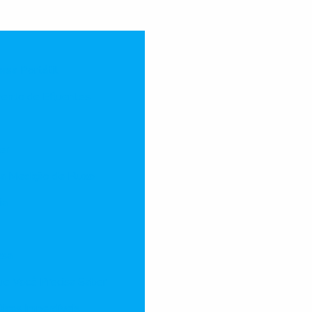
rsa Portátil
mento de Efluentes
er
na Medição de Fluxo
ia
esa
ue Você Precisa Saber
Dicas Imperdíveis