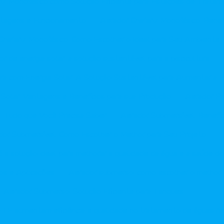
riz Monofásico como Solução Eficiente para Estações de Trata
ntagens e Funcionamento
Aerador Chafariz Monofásico: Benef
Chafariz Monofásico: Como Escolher o Ideal para Seu Ambiente
r de energia solar: a solução sustentável para a piscicultura
ura com Energia Solar: A Solução Sustentável para Aumentar a 
 Solar: Vantagens e Benefícios para sua Produção
Aerador Pi
o: Tudo que Você Precisa Saber
Aerador Submersível: Benefí
dor Submersível: Como Escolher o Melhor para Seu Projeto
a solução ideal para melhorar a qualidade da água e a saúde do
os e Aplicações
Aerador submerso: como escolher o melhor 
Aerador Submerso: Solução Eficiente para Tanques
TE aumentam eficiência e qualidade no tratamento de águas re