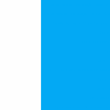
Calha Parshall Instalação Passo a P
Calha Parshall: Instalação Fácil e Efici
Carvão Antracito: Onde Comprar 
Como 
Como Comprar o 
Co
Como Es
Como Escolher o Abrandador Residen
Como e
Como Es
Como escolh
Como escolher o filtro ideal pa