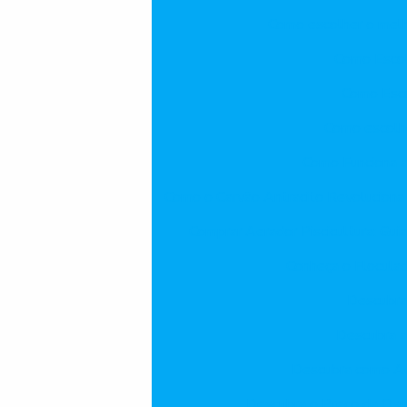
Como escolher o melho
Como Escol
Como Esco
Como escolhe
Como Funciona a
Como o Carvão Antracito Revolucion
Comprar Aerador Piscicultura: Gu
Conheça o Flocula
Descubra
Descubra a
Descubra como Ae
Descubra o Preço da Osm