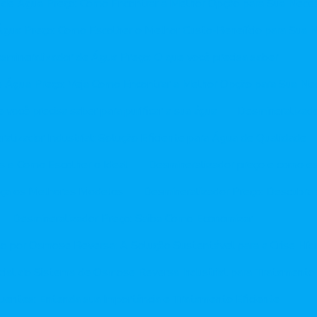
 de Água Preço: Como Encontrar a Melhor Opção para Sua Nece
Água Preço: Como Escolher o Melhor Custo-Benefício para Sua 
smineralizador de Água Preço: O que você precisa saber
e Água Preço: Veja Como Encontrar a Melhor Opção para Sua Ne
você precisa saber para purificar a sua água
Desmineralizado
alizador Industrial: Solução Eficiente para Água de Qualidade
ns e Como Escolher o Ideal
Desmineralizador preço e como esc
eça os Melhores Modelos
Desmineralizador Preço: Descubra
Desmineralizador Preço: Saiba Como Economizar
ão por Osmose Reversa: A Solução Sustentável para a Crise Hídr
ial do Sistema de Osmose Reversa Industrial para Tratamento
luentes: Entenda sua Importância e Tratamento Eficiente