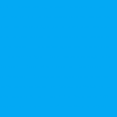
r filtro de areia para poço artesiano? Guia completo para a me
her o Melhor Filtro Osmose Reversa Industrial para Seu Negóci
lher o Misturador de Água Quente Externo Ideal para Sua Casa
r os melhores tanques misturadores industriais para sua produ
 Calha Parshall ETE e Suas Vantagens para Tratamento de Efl
a o Tratamento de Água
Como Realizar a Instalação da Calha 
ia Completo
Condutivímetro Industrial: O Guia Completo para
dor Mecanizado
Conheça as vantagens dos sistemas descalci
 as Vantagens das Calhas Tipo Parshall para Medição de Fluxo
s Vantagens do Antracito para Filtro em Sistemas de Purificaçã
radores para Tratamento de Efluentes Melhoram a Qualidade 
ose Reversa Industrial e Suas Vantagens
Descubra o Preço