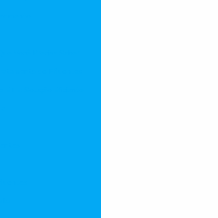
uecimento
Que Você Precisa Saber
ratamento de Efluentes
 ETE: Solução Eficiente
ua
uentes
fluentes
eto