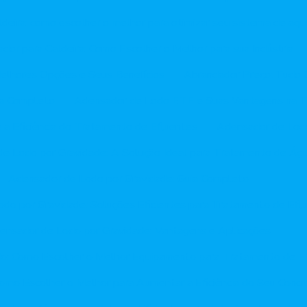
ldeira: como escolher o melhor para otimizar seu sistema de aq
dor para Caldeira: Como Escolher o Melhor para sua Indústria
elhores Opções e Seus Benefícios
Abrandador Preço: Tudo 
ia Completo
Adensador de Lodo ETE e Suas Vantagens na T
 Eficiência do Tratamento de Efluentes
Adensador de Lodo
e Lodo por Gravidade: A Solução Ideal para Tratamento de Ág
Adensador de Lodo por Gravidade: Guia Completo
do por Gravidade: Soluções Eficientes para Tratamento de Efl
ensador de Lodo por Gravidade: Vantagens e Aplicações
o: Como Escolher o Melhor Equipamento para Tratamento de E
omo Escolher o Melhor para Aumentar a Eficiência do Seu Concr