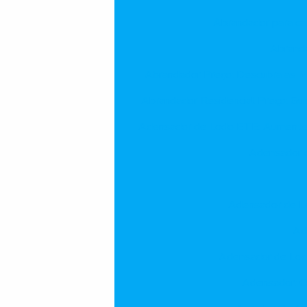
Abrandador para ca
Abranda
Abrandador Preço: Descubra as M
Abrandador Residencial Preço: Gu
Adensador de Lodo ETE: Aumente a
Adensador d
Adensador de Lo
Ad
Adensador de Lod
Adensador: C