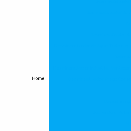
Desmineralizador
Desmineralizador de 
De
Desmineralizador d
Desmineralizador de água: Tudo o que 
Desminer
Desmineralizador Industrial: Vantage
Home
Desmineralizador Preço: Conh
Dessalinizaç
Desvende o Potenc
Ef