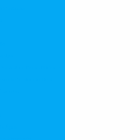
lhor escolha
o
ção
uentes
Parshall de Forma Eficiente
 Escolher o Modelo Ideal
ficadores
o
da Água
 do Abrandador