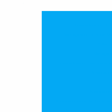
10 Benefícios do Filtr
5 Vantagens do Filtro de Arei
6 Vanta
6 Vantagens 
7 Benefícios do Desmineraliza
Abrandador 
Abrandador I
Abrandador Industrial: Como Es
Abrandador Industrial: Solu