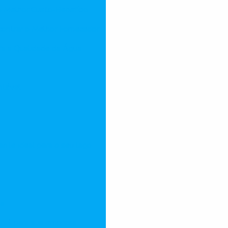
o Melhor Custo-Benefício
contrar o Melhor Fornecedor
a a Qualidade da Água
ntável
ante ideal para o seu lago
sa
rial para sua empresa