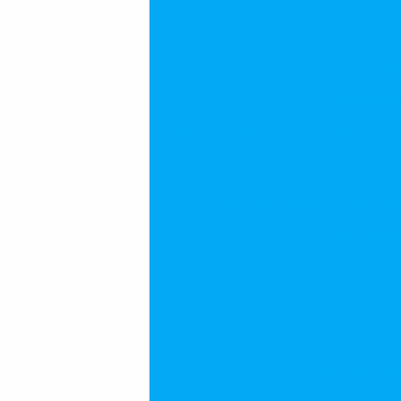
Desc
Descu
Descubra o
Descubra o Preço do Rotâmetro e Co
Descubr
Desmineralizador de água é a 
Desmineraliz
Desmi
Desminera
De
Desmineralizado