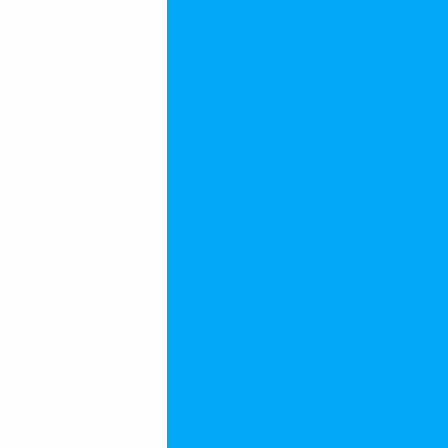
Aerador Chafa
Aerador Chafariz Monofásico: Va
Aerador 
Aerado
Aerador para Piscicult
Aerador para Piscicultura com Energia
Aerador Piscicultura Preç
Aera
Aerador submerso é 
Aerador Submerso: Benefíci
Aeradores para E