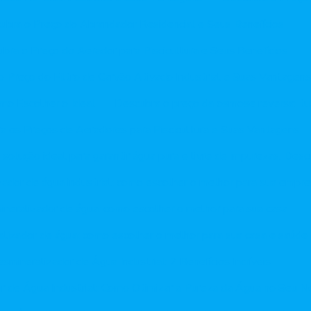
ubra o Preço do Abrandador Residencial e Seus Benefícios
bra o Preço do Aerador para Piscicultura e Seus Benefícios
 Preço do Filtro de Carvão Ativado Industrial e Suas Vantagens
mo Escolher o Ideal
Descubra o preço da osmose reversa: tu
a os Preços de Aeradores para Piscicultura e Suas Vantagens
solução ideal para garantir água pura e livre de impurezas. Desc
ador de água industrial: como escolher o melhor para sua empr
neralizador de água: como escolher o melhor para sua casa
lizador de água: como escolher o melhor para sua casa e saúde
smineralizador de Água Industrial: 7 Benefícios Incríveis
r de Água Industrial: Como Otimizar a Pureza da Água no Seu N