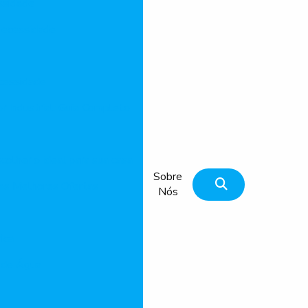
ssidade
Necessidade
cessidade
r Industrial: Guia Completo
olher o ideal para sua casa
Sobre
 as Melhores Ofertas
Nós
ica
 de Água