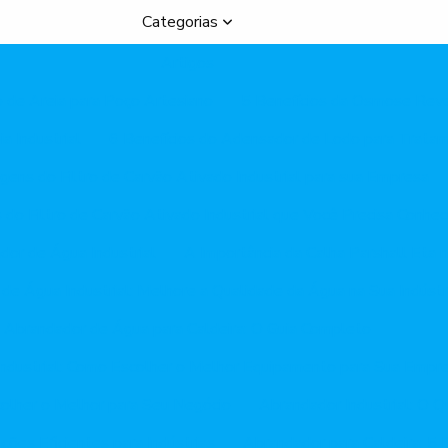
Categorias
Artigos
o de Areia para Poço Artesiano
5 Benefícios da Osmose Reve
a Industrial
6 Benefícios do Adensador de Lodo para Trata
gens do Filtro de Carvão Ativado Industrial para sua Empresa
do Filtro de Carvão Ativado Industrial que Você Precisa Conhec
dor de Água Industrial
A Importância da Calha Parshall Eta 
de Água Industrial: Melhore a Qualidade da Água na Sua Indústr
Abrandador de Água para Caldeira: O Guia Completo
ndustrial: Como Escolher o Melhor Equipamento para Sua Empr
colher o Melhor para Seu Negócio
Abrandador Industrial: O Q
ções Eficientes para Indústrias
Abrandador para Caldeira: 5 