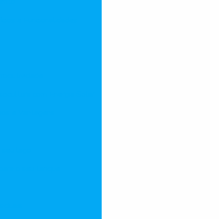
mento
ícios e Funcionalidades
Produtividade
scicultura com Energia Solar
cios e Vantagens
 seu lago
para o seu tanque
siduais