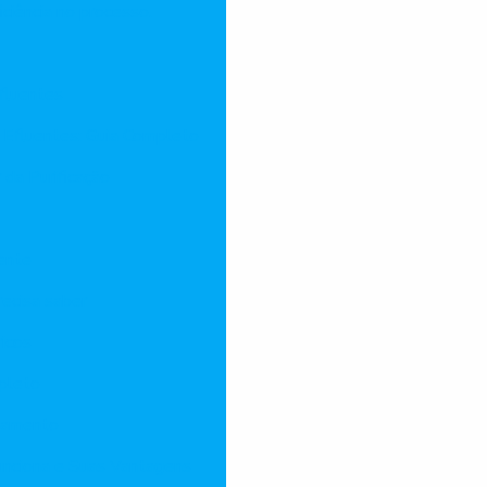
ciência no processo.
fluentes
 Efluentes: Guia Completo
 da Purificação
iente
recisa saber
icos
mpleto
atamento
unciona e Suas Vantagens