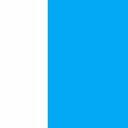
Aeradores para ETE são essenci
Aeradores para ET
Aeradores para Tratamento de Eflue
Antracito Carvão Ativado
Antracito para
Benefícios e Funciona
Calha Parshal
Calha Parshall 
Calha Parshall ET
Calha Parshall ETE como Solução E