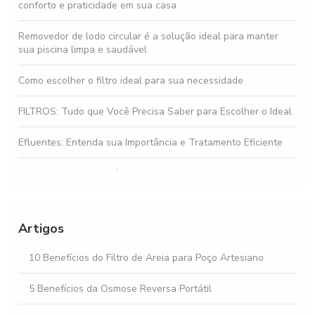
conforto e praticidade em sua casa
Removedor de lodo circular é a solução ideal para manter
sua piscina limpa e saudável
Como escolher o filtro ideal para sua necessidade
FILTROS: Tudo que Você Precisa Saber para Escolher o Ideal
Efluentes: Entenda sua Importância e Tratamento Eficiente
Gestão de Efluentes é Fundamental para a Sustentabilidade
Ambiental
Osmose Reversa: Como Funciona e Seus Benefícios
Artigos
Osmose Reversa e Suas Vantagens na Purificação da Água
10 Benefícios do Filtro de Areia para Poço Artesiano
5 Benefícios da Osmose Reversa Portátil