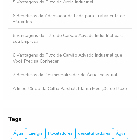
5 Vantagens do Filtro de Areia Industrial
6 Benefícios do Adensador de Lodo para Tratamento de
Efluentes
6 Vantagens do Filtro de Carvão Ativado Industrial para
sua Empresa
6 Vantagens do Filtro de Carvão Ativado Industrial que
Você Precisa Conhecer
7 Benefícios do Desmineralizador de Água Industrial
A Importância da Calha Parshall Eta na Medição de Fluxo
Abrandador de Água Industrial: Melhore a Qualidade da
Água na Sua Indústria
Tags
Abrandador de Água para Caldeira: O Guia Completo
Água
Energia
Floculadores
descalcificadores
Água
Abrandador Industrial: Como Escolher o Melhor