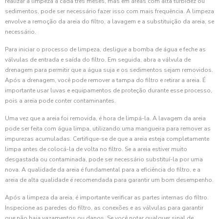
realizar a limpeza a cada três meses, mas em áreas com alta turbidez ou
sedimentos, pode ser necessário fazer isso com mais frequência. A limpeza
envolve a remoção da areia do filtro, a lavagem e a substituição da areia, se
necessário.
Para iniciar o processo de limpeza, desligue a bomba de água e feche as
válvulas de entrada e saída do filtro. Em seguida, abra a válvula de
drenagem para permitir que a água suja e os sedimentos sejam removidos.
Após a drenagem, você pode remover a tampa do filtro e retirar a areia. É
importante usar luvas e equipamentos de proteção durante esse processo,
pois a areia pode conter contaminantes.
Uma vez que a areia foi removida, é hora de limpá-la. A lavagem da areia
pode ser feita com água limpa, utilizando uma mangueira para remover as
impurezas acumuladas. Certifique-se de que a areia esteja completamente
limpa antes de colocá-la de volta no filtro. Se a areia estiver muito
desgastada ou contaminada, pode ser necessário substituí-la por uma
nova. A qualidade da areia é fundamental para a eficiência do filtro, e a
areia de alta qualidade é recomendada para garantir um bom desempenho.
Após a limpeza da areia, é importante verificar as partes internas do filtro.
Inspecione as paredes do filtro, as conexões e as válvulas para garantir
que não haja vazamentos ou danos. Se você notar qualquer sinal de