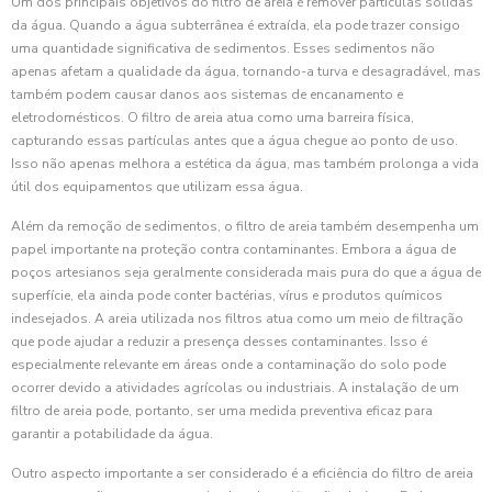
Um dos principais objetivos do filtro de areia é remover partículas sólidas
da água. Quando a água subterrânea é extraída, ela pode trazer consigo
uma quantidade significativa de sedimentos. Esses sedimentos não
apenas afetam a qualidade da água, tornando-a turva e desagradável, mas
também podem causar danos aos sistemas de encanamento e
eletrodomésticos. O filtro de areia atua como uma barreira física,
capturando essas partículas antes que a água chegue ao ponto de uso.
Isso não apenas melhora a estética da água, mas também prolonga a vida
útil dos equipamentos que utilizam essa água.
Além da remoção de sedimentos, o filtro de areia também desempenha um
papel importante na proteção contra contaminantes. Embora a água de
poços artesianos seja geralmente considerada mais pura do que a água de
superfície, ela ainda pode conter bactérias, vírus e produtos químicos
indesejados. A areia utilizada nos filtros atua como um meio de filtração
que pode ajudar a reduzir a presença desses contaminantes. Isso é
especialmente relevante em áreas onde a contaminação do solo pode
ocorrer devido a atividades agrícolas ou industriais. A instalação de um
filtro de areia pode, portanto, ser uma medida preventiva eficaz para
garantir a potabilidade da água.
Outro aspecto importante a ser considerado é a eficiência do filtro de areia