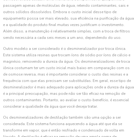
passagem apenas de moléculas de água, retendo contaminantes, sais e
outros sólidos dissolvidos. Embora o custo inicial desse tipo de
equipamento possa ser mais elevado, sua eficiência na purificação da água
e a qualidade do produto final muitas vezes justificam o investimento.
Além disso, a manutenção é relativamente simples, com a troca de filtros
sendo necessária a cada seis meses a um ano, dependendo do uso.
Outro modelo a ser considerado é o desmineralizador por troca iônica.
Este sistema utiliza resinas que trocam íons de sódio por íons de cálcio e
magnésio, removendo a dureza da água. Os desmineralizadores de troca
iônica costumam ter um custo inicial mais baixo em comparação com os
de osmose reversa, mas é importante considerar o custo das resinas e a
frequência com que elas precisam ser substituídas. Em geral, esse tipo de
desmineralizador é mais adequado para aplicações onde a dureza da água
é a principal preocupação, mas pode não ser tão eficaz na remoção de
outros contaminantes. Portanto, ao avaliar o custo-benefício, é essencial
considerar a qualidade da água que você deseja tratar.
Os desmineralizadores de destilação também são uma opção a ser
considerada. Este sistema funciona aquecendo a água até que ela se
transforme em vapor, que é então resfriado e condensado de volta em
líquido. A destilação é eficaz na remoção de uma ampla gama de