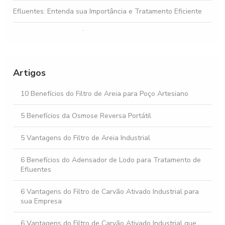
Efluentes: Entenda sua Importância e Tratamento Eficiente
Gestão de Efluentes é Fundamental para a Sustentabilidade
Ambiental
Osmose Reversa: Como Funciona e Seus Benefícios
Artigos
Osmose Reversa e Suas Vantagens na Purificação da Água
10 Benefícios do Filtro de Areia para Poço Artesiano
5 Benefícios da Osmose Reversa Portátil
5 Vantagens do Filtro de Areia Industrial
6 Benefícios do Adensador de Lodo para Tratamento de
Efluentes
6 Vantagens do Filtro de Carvão Ativado Industrial para
sua Empresa
6 Vantagens do Filtro de Carvão Ativado Industrial que