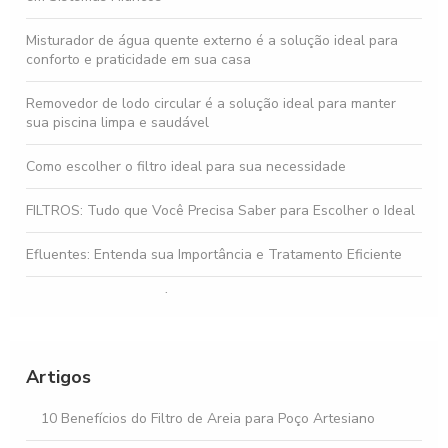
Misturador de água quente externo é a solução ideal para
conforto e praticidade em sua casa
Removedor de lodo circular é a solução ideal para manter
sua piscina limpa e saudável
Como escolher o filtro ideal para sua necessidade
FILTROS: Tudo que Você Precisa Saber para Escolher o Ideal
Efluentes: Entenda sua Importância e Tratamento Eficiente
Gestão de Efluentes é Fundamental para a Sustentabilidade
Ambiental
Osmose Reversa: Como Funciona e Seus Benefícios
Artigos
Osmose Reversa e Suas Vantagens na Purificação da Água
10 Benefícios do Filtro de Areia para Poço Artesiano