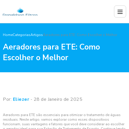
Home
Categorias
Artigos
Aeradores para ETE: Como Escolher o Melhor
Aeradores para ETE: Como
Escolher o Melhor
Por:
Eliezer
- 28 de Janeiro de 2025
Aeradores para ETE são essenciais para otimizar o tratamento de águas
residuais. Neste artigo, vamos explorar como esses dispositivos
funcionam, suas vantagens e fatores que você deve considerar ao escolher
o aerador ideal para sua Estação de Tratamento de Esgoto. Continue lendo