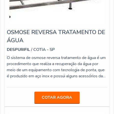
OSMOSE REVERSA TRATAMENTO DE
ÁGUA
DESPURIFIL
/ COTIA - SP
O sistema de osmose reversa tratamento de água é um
procedimento que realiza a recuperação da água por
meio de um equipamento com tecnologia de ponta, que
é produzido em aço inox e possui alguns acessórios da
linha sanitária e diversos componentes elétricos de
última geração.Vantagens e benefícios de contar com
esse produtoO osmose é o grande responsável por
COTAR AGORA
fazer o processo limpeza de água em grandes indústrias,
de uma forma totalmente automatizada. O procedimento
de osmose reversa é capaz de