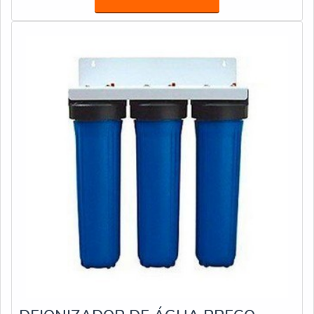
qualidade e assertividade do serviço, além de evitar
prejuízos com imprevistos e execuções mal elaboradas.
Assim, é possível poupar gastos desnecessários que
podem ser direcionados a outras áreas mais
importantes.DIFERENCIAIS IMPORTANTES DE
OSMOSE REVERSA PARA AUTOCLAVESQuem busca
por osmose reversa em uma empresa inovadora, acha a
Acquaplant. Com grande expressão de mercado quando
o assunto é mídias filtrantes e desincrustrantes para
caldeiras e torres de resfriamento, oferecendo sempre a
melhor opção para o cliente final.Sem perder o foco em
osmose reversa para autoclaves, deve-se ter a exatidão
em orçar com empresas que prezam por produtos e
serviços que tenham ótima qualidade e excelente custo-
benefício, detalhes primordiais que são deixados de lado
por muitas empresas que não focam na fidelização do
cliente.Existem muitas formas diferentes de demonstrar
conhecimento e autoridade em sua área de atuação. Os
motivos pelos quais a Acquaplant é líder quando precisar