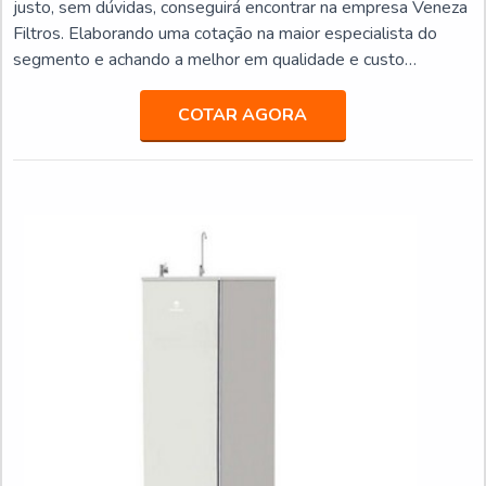
justo, sem dúvidas, conseguirá encontrar na empresa Veneza
Filtros. Elaborando uma cotação na maior especialista do
segmento e achando a melhor em qualidade e custo
benefício.Quando o quesito é purificador de água preço
acessível, com os colaboradores da Veneza Filtros o cliente
COTAR AGORA
obterá excelente custo-benefício com assessoria técnica
especializada.UM POUCO MAIS SOBRE PURIFICADOR DE
ÁGUA PREÇOA Veneza Filtros centraliza sua estratégia em
proporcionar uma estrutura com escritório de alta qualidade
onde são realizadas as atividades e biblioteca técnica de
apoio, tudo pensando em purificador de água preço justo
com precisão.Há muitas maneiras eficientes de demonstrar
competência e excelência em sua área de atuação. A Veneza
Filtros se mostra referência por ter: Soluções para quem
busca a melhor qualidade para a sua água; Comprometimento
com os resultados dos clientes; Atendimento de forma
personalizada para cada cliente.Ainda focando em purificador
de água preço, mais do que visar apenas lucratividade, deve
oferecer produtos e serviços que tenham ótima qualidade e