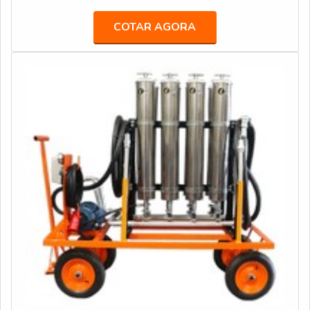
irá encontrar fácil instalação com o melhor da
tecnologia.MAIS INFORMAÇÕES INTERESSANTES
COTAR AGORA
SOBRE A MICROFILTRAGEM DE DIESELA
microfiltragem é uma forma de garantir a total
produtividade e o prolongamento da vida útil de
máquinas e equipamentos. Isso porque, com o auxílio de
conjuntos de filtros, ela é capaz de filtrar micropartículas
de impurezas que podem causar danos às peças. Alguns
dos benefícios do procedimento são: Diminuição dos
custos de manutenção; Maior durabilidade; Diminuição do
desgaste das peças e componentes; Prevenção de
paradas do maquinário.Tudo isso para que se tenha
microfiltragem de diesel com assertividade. Ainda
focando na qualidade em microfiltragem de diesel, deve-
se ter a exatidão em orçar com empresas que prezam
por produtos e serviços que tenham custo baixo e
eficiência, pequenos detalhes, mas de grande valia para
saber a procedência e seriedade da empresa.Tudo isso e
muito mais são os motivos pelos quais a POC Filtros é