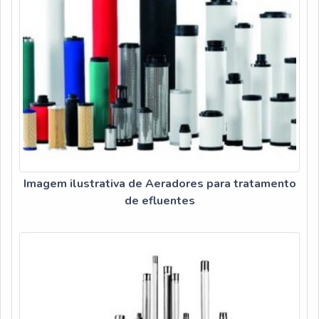
competência e excelência em sua área de atuação. A Veneza
Filtros se mostra referência por ter: Soluções para quem
busca a melhor qualidade para a sua água; Comprometimento
com os resultados dos clientes; Atendimento de forma
personalizada para cada cliente.Sem trocar o foco sobre
purificador de água com compressor 220v, deve-se ter a
exatidão em orçar com empresas que prezam por produtos e
serviços que tenham ótima qualidade e excelente custo-
benefício, características simples, mas que mostram o
comprometimento da empresa com seus clientes.É por
esses e outros motivos que a Veneza Filtros é uma empresa
Imagem ilustrativa de Aeradores para tratamento
inovadora quando falamos do segmento de filtros e
de efluentes
purificadores de água. A empresa objetiva garantir o que
existe de melhor do mercado para garantir o sucesso dos
clientes.REFERÊNCIA DE QUALIDADE NO
SEGMENTOApenas na Veneza Filtros tem o que há de
melhor no ramo de filtros e purificadores de água. É possível
encontrar uma grande variedade no portfólio como
bebedouro de pressão acionado por pedal e mangueiras