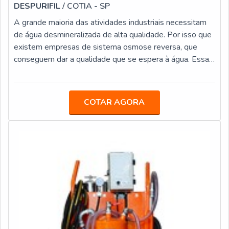
DESPURIFIL
/ COTIA - SP
A grande maioria das atividades industriais necessitam
de água desmineralizada de alta qualidade. Por isso que
existem empresas de sistema osmose reversa, que
conseguem dar a qualidade que se espera à água. Essas
empresas são as responsáveis por remover sais e
metais da água, por meio de membranas de osmose,
purificando a água e conseguindo obtê-la de maneira
COTAR AGORA
deionizada, em que os valores de condutividade da água
podem ser menores que 10 µs/cm.Qualificações que o
material deve oferecerAs empresa