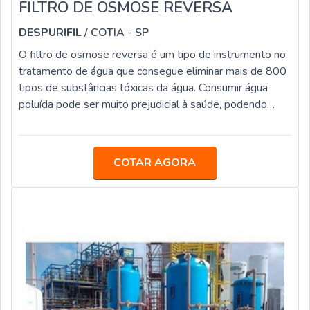
FILTRO DE OSMOSE REVERSA
DESPURIFIL
/ COTIA - SP
O filtro de osmose reversa é um tipo de instrumento no
tratamento de água que consegue eliminar mais de 800
tipos de substâncias tóxicas da água. Consumir água
poluída pode ser muito prejudicial à saúde, podendo
causar doenças como asma e outras doenças
respiratórias, por exemplo.Especificações de um bom
materialO filtro de osmose é fabricado seguindo as
COTAR AGORA
exigências de órgãos regulamentadores especializados
no controle de qualidade, proporcionando assim
melhores experiências para os clientes que