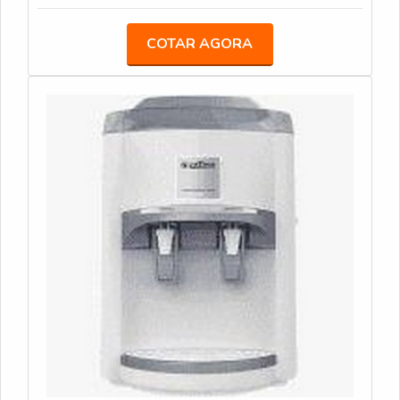
de atuação.Quando a procura é por filtro de água
quente, com a equipe da Veneza Filtros o cliente
COTAR AGORA
atingirá excelente custo-benefício com assessoria
técnica especializada.DIFERENCIAIS
IMPORTANTES DE FILTRO DE ÁGUA QUENTEA
Veneza Filtros foca sua energia em produzir um
estrutura para os parceiros com escritório de alta
qualidade onde são realizadas as atividades e
estrutura suficiente para atender todas as
demandas, tudo isso para que se tenha filtro de
água quente com ótima qualidade.Há muitas
maneiras eficientes de demonstrar competência e
excelência em sua área de atuação. A Veneza Filtros
se mostra referência por ter: Soluções para quem
busca a melhor qualidade para a sua água;
Comprometimento com os resultados dos clientes;
Atendimento de forma personalizada para cada
cliente.Não obstante, quando falamos em filtro de
água quente, deve-se descartar empresas que não