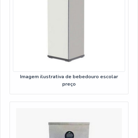
satisfação da venda à entrega final, com foco total na
qualidade.MAIS SOBRE A EMPRESA MAIS
QUALIFICADA DO SEGMENTOSomente na Veneza
Filtros existem as melhores condições para quem deseja
achar o que precisa para filtros e purificadores de água.
A empresa oferece opções como bebedouro de pressão
acionado por pedal e bebedouro master CGA com ótima
qualidade e precisão.Garantimos a satisfação dos
clientes através de um atendimento singular, por meio
de profissionais treinados e altamente qualificados.A
Imagem ilustrativa de bebedouro escolar
Veneza Filtros é uma empresa que tem feito a diferença
preço
no mercado pela idoneidade em tudo que faz onde
garante o sucesso aos parceiros de ponta a ponta.