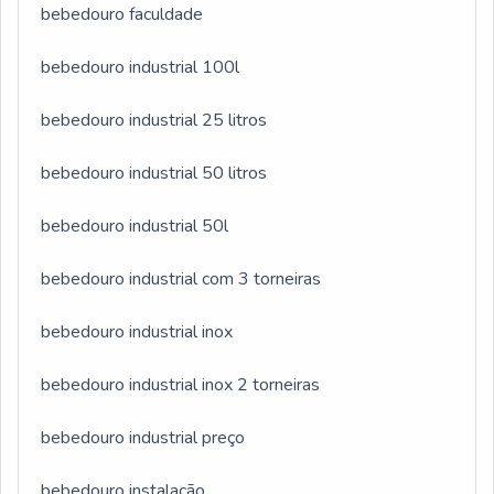
bebedouro faculdade
tem despontado no segmento por toda seriedade e
qualidade, o que garante a melhor experiência de
bebedouro industrial 100l
todos os clientes.
bebedouro industrial 25 litros
bebedouro industrial 50 litros
bebedouro industrial 50l
bebedouro industrial com 3 torneiras
bebedouro industrial inox
bebedouro industrial inox 2 torneiras
bebedouro industrial preço
bebedouro instalação