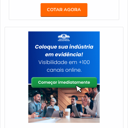
FR600 Speciale e refil filtro carbon block.Tudo isso
com compressor 220v, com a Veneza Filtros o
COTAR AGORA
por ser em uma empresa comprometida com seus
cliente conseguirá precisão com soluções para quem
serviços e em uma empresa responsável, conquistas
busca a melhor qualidade para a sua água.MAIS
adquiridas porque investiu em uma estrutura que
DETALHES SOBRE PURIFICADOR DE ÁGUA
hoje conta com escritório de alta qualidade onde são
COM COMPRESSOR 220VA Veneza Filtros
realizadas as atividades e biblioteca técnica de
centraliza sua estratégia em oferecer aos parceiros
apoio. Tudo isso, somado a uma equipe
uma estrutura com escritório de alta qualidade onde
multidisciplinar de consultores associados e
são realizadas as atividades e sala de treinamento
profissionais com vasta experiência na área de
com materiais sofisticados, tudo para se certificar
atuação, fecha todo o ciclo de entrega com
que se tenha purificador de água com compressor
excelência para toda a carteira de clientes.
220v com assertividade.Há muitas maneiras
eficientes de demonstrar competência e excelência
em sua área de atuação. A Veneza Filtros se mostra
referência por ter: Soluções para quem busca a
melhor qualidade para a sua água;
Comprometimento com os resultados dos clientes;
Atendimento de forma personalizada para cada
cliente.Sem trocar o foco sobre purificador de água