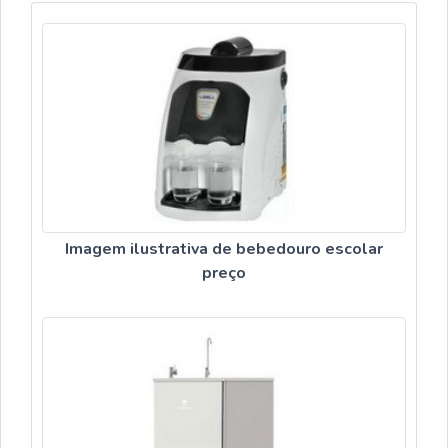
BEBEDOURO AGUA GELADAA Veneza Filtros
realizadas as atividades e equipamentos de última
objetiva seus recursos em criar aos parceiros uma
geração. Esses fatores, somados a um time com equipe
estrutura com escritório de alta qualidade onde são
multidisciplinar de consultores associados e profissionais
realizadas as atividades e biblioteca técnica de apoio,
preocupados em sanar as necessidades de seus
tudo para garantir bebedouro agua gelada com
clientes, garantem o sucesso de cada cliente de ponta a
assertividade.Há muitas maneiras eficientes de
ponta.
demonstrar competência e excelência em sua área de
atuação. A Veneza Filtros se mostra referência por ter:
Soluções para quem busca a melhor qualidade para a sua
água; Comprometimento com os resultados dos clientes;
Imagem ilustrativa de bebedouro escolar
Atendimento de forma personalizada para cada
preço
cliente.Discorrendo ainda sobre bebedouro agua gelada,
sempre deve-se buscar uma empresa que tenha
produtos e serviços com ótima qualidade e
assertividade, pequenos detalhes, mas de grande valia
para saber a procedência e seriedade da empresa.É por
esses e outros motivos que a Veneza Filtros é uma
empresa responsável quando exploramos o segmento
de filtros e purificadores de água. A empresa busca a