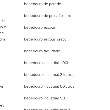
bebedouro de parede
bebedouro de pressão inox
 da
mo e
bebedouro escolar
ial
ótima
bebedouro escolar preço
bebedouro faculdade
nde
bebedouro industrial 100l
s,
Há
bebedouro industrial 25 litros
de
 a
bebedouro industrial 50 litros
za
tes;
ica
bebedouro industrial 50l
et