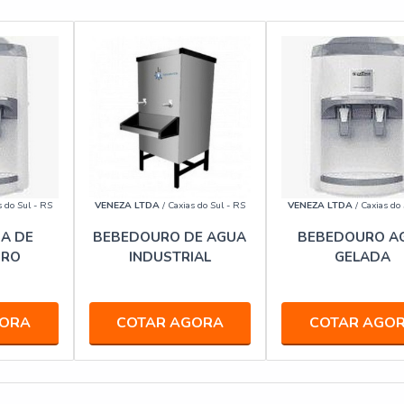
s do Sul - RS
VENEZA LTDA
/ Caxias do Sul - RS
VENEZA LTDA
/ Caxias do 
IA DE
BEBEDOURO DE AGUA
BEBEDOURO A
URO
INDUSTRIAL
GELADA
GORA
COTAR AGORA
COTAR AGO