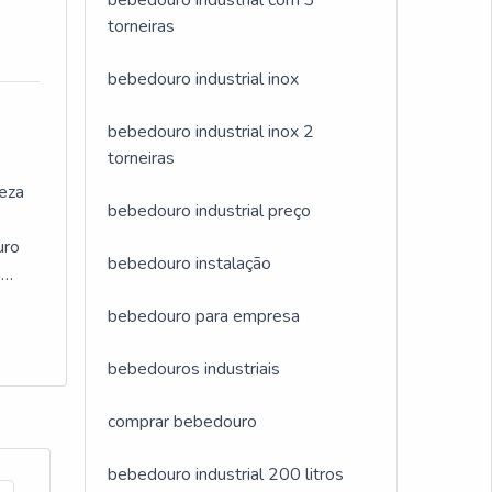
bebedouro industrial com 3
os. A
do
torneiras
cendo
etivo
bebedouro industrial inox
dos
m as
bebedouro industrial inox 2
e
torneiras
o
 e
neza
resa
bebedouro industrial preço
 não
uro
bebedouro instalação
á
e
bebedouro para empresa
a
es e
bebedouros industriais
l com
o
e
comprar bebedouro
o com
bebedouro industrial 200 litros