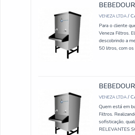
BEBEDOURO
/ 
VENEZA LTDA
Para o cliente qu
Veneza Filtros. 
descobrindo a me
50 litros, com os
qualidade com
SOBRE BEBEDOUR
estratégia em cri
são realizadas as
BEBEDOURO
tudo para oferece
muitas maneiras 
/ 
VENEZA LTDA
atuação. A Veneza
Quem está em bus
melhor qualidade
Filtros. Realiza
Atendimento de f
sofisticação, q
sobre bebedouro 
RELEVANTES SO
produtos e servi