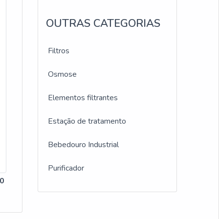
e.Não
s
OUTRAS CATEGORIAS
o a
s que
 é uma
Filtros
Osmose
ltros
Elementos filtrantes
e
Estação de tratamento
ais
Bebedouro Industrial
orma
os
Purificador
50