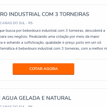
RO INDUSTRIAL COM 3 TORNEIRAS
 CAXIAS DO SUL - RS
que busca por bebedouro industrial com 3 torneiras, descobrirá a
para seu negócio. Realizando uma cotação por meio da maior
a e achando a sofisticação, qualidade e preço justo em um só
 temática é bebedouro industrial com 3 torneiras, com a melhor 
eza Filtros irá encontrar ótima qualidade com pagamento
M POUCO MAIS SOBRE BEBEDOURO INDUSTRIAL COM 3
eza Filtros objetiva seus reforços em criar para cada cliente
COTAR AGORA
om escritório de alta qualidade onde são realizadas as atividade
ciente para atender todas as demandas, tudo pensando em
strial com 3 torneiras com excelente custo-benefício.Há muitas
entes de demonstrar competência e excelência em sua área de
eza Filtros se mostra referência por ter: Soluções para quem bus
E AGUA GELADA E NATURAL
dade para a sua água; Comprometimento com os resultados dos
 CAXIAS DO SUL - RS