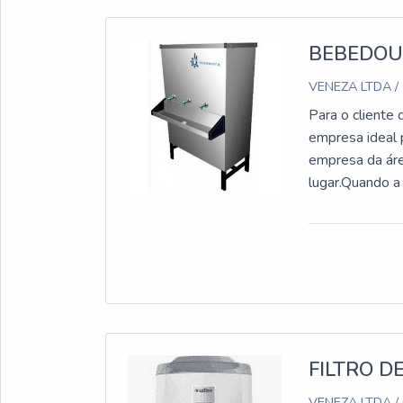
BEBEDOU
VENEZA LTDA /
Para o cliente 
empresa ideal 
empresa da áre
lugar.Quando a
de obra da Ven
acessível.U
TORNEIRASA Ven
uma estrutura c
estrutura sufi
bebedouro indu
maneiras efici
atuação. A Ven
FILTRO D
a melhor quali
VENEZA LTDA /