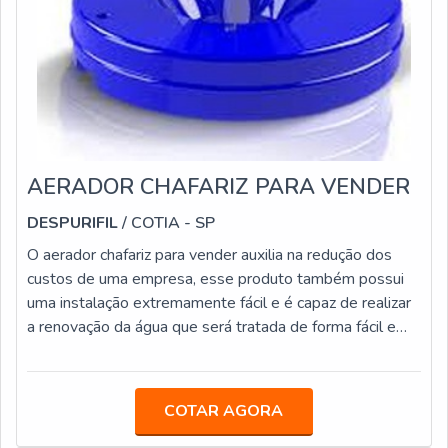
AERADOR CHAFARIZ PARA VENDER
DESPURIFIL
/ COTIA - SP
O aerador chafariz para vender auxilia na redução dos
custos de uma empresa, esse produto também possui
uma instalação extremamente fácil e é capaz de realizar
a renovação da água que será tratada de forma fácil e
ainda controla os odores, que podem estar presentes no
material.O material é fundamental no uso industrial,
porém é importante saber que os aeradores também
COTAR AGORA
são utilizados para várias atividades, como:
Resfriamento; Oxidação de ferro; Misturar efluentes;