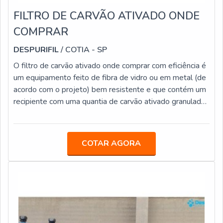
FILTRO DE CARVÃO ATIVADO ONDE
COMPRAR
DESPURIFIL
/ COTIA - SP
O filtro de carvão ativado onde comprar com eficiência é
um equipamento feito de fibra de vidro ou em metal (de
acordo com o projeto) bem resistente e que contém um
recipiente com uma quantia de carvão ativado granulado.
Este elemento, produzido por meio de carbono, possui
um nível de porosidade profundamente avançado, o qual
é capaz de reter líquidos, gases ou sujeiras na parte de
COTAR AGORA
dentro dos seus inúmeros poros.Principais vantagens do
material O instrumento é competente para eliminar os
cheiros