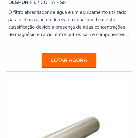
DESPURIFIL
/ COTIA - SP
O filtro abrandador de água é um equipamento utilizado
para a eliminação da dureza da água, que tem esta
classificação devido a presença de altas concentrações
de magnésio e cálcio, entre outros sais e componentes
químicos. Este tipo de filtro é vastamente utilizado em
variados setores do mercado, tais como: Comércios em
geral; Indústrias; Órgãos públicos.Funcionalidade de um
COTAR AGORA
bom materialO filtro abrandador atua realizando a troca
iônica, o que promove a remoção das impurezas da água,
tornando-