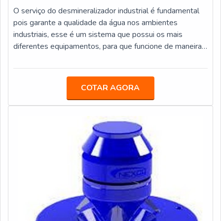
O serviço do desmineralizador industrial é fundamental
pois garante a qualidade da água nos ambientes
industriais, esse é um sistema que possui os mais
diferentes equipamentos, para que funcione de maneira
correta, como, tanques com elementos internos,
rotâmetros, ejetores, condutivímetro e
reservatórios.Informações fundamentais de
COTAR AGORA
funcionamento do produtoEsses desmineralizadores são
capazes de fazer a limpeza da água, de modo com que
ela fique quimicamente pura após o procedimento
realizado. En