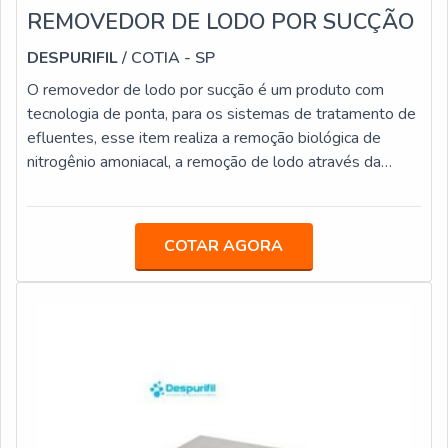
REMOVEDOR DE LODO POR SUCÇÃO
DESPURIFIL
/ COTIA - SP
O removedor de lodo por sucção é um produto com
tecnologia de ponta, para os sistemas de tratamento de
efluentes, esse item realiza a remoção biológica de
nitrogênio amoniacal, a remoção de lodo através da
sucção.Vantagens e características importantes desse
itemEsse processo é importante realizar esse processo
quando é necessário retirar o lodo do fundo do
COTAR AGORA
clarificador de água de uma maneira ágil, isso evita que
ocorra a flotação de sólidos por conta das condições de
desnitrificação ou de anaer