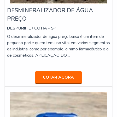
DESMINERALIZADOR DE ÁGUA
PREÇO
DESPURIFIL
/ COTIA - SP
O desmineralizador de água preço baixo é um item de
pequeno porte quem tem uso vital em vários segmentos
da indústria, como por exemplo, o ramo farmacêutico e o
de cosméticos. APLICAÇÃO DO
DESMINERALIZADOR DE ÁGUAIsso acontece pois
diversos locais necessitam de água de alta qualidade
nos processos fabris. Na composição de diversos
COTAR AGORA
produtos, utilizar água com muita presença de minerais
pode causar uma grande alteração no efeito que a
empresa pretende.Por conta desse motivo, é importante
contar co