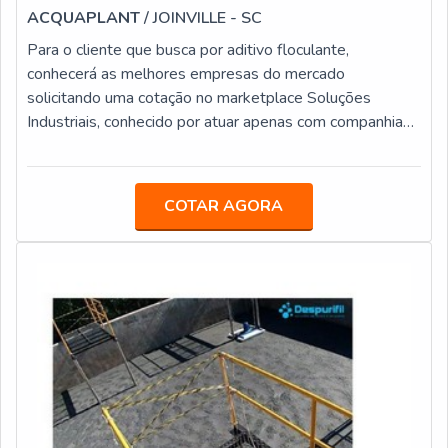
ACQUAPLANT
/ JOINVILLE - SC
Para o cliente que busca por aditivo floculante,
conhecerá as melhores empresas do mercado
solicitando uma cotação no marketplace Soluções
Industriais, conhecido por atuar apenas com companhias
de grande autoridade no setor B2B. É importante
lembrar que o produto deve sempre ser adquirido com
empresas especializadas no segmento. Esse tipo de
COTAR AGORA
cuidado ajuda a garantir a qualidade e durabilidade dos
materiais, além de evitar prejuízos com substituições
frequentes de produtos ineficazes. Assim, é possível
poupar gastos desnecessários.ADITIVO FLOCULANTE
DE ELEVADA QUALIDADE Se alguém quer achar
aditivo floculante em uma empresa segura, acha a
Acquaplant. A empresa atua com osmose reversa e
sequestrantes de oxigênio para caldeiras, oferecendo
sempre a melhor opção para o cliente final.Ainda
focando no processo de compra, deve-se ter a exatidão