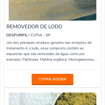
REMOVEDOR DE LODO
DESPURIFIL
/ COTIA - SP
Um dos principais resíduos gerados nas estações de
tratamento é o lodo, esse composto contém as
impurezas que são removidas da água, como por
exemplo: Partículas; Matéria orgânica; Microrganismos;
Compostos químicos.O tanque removedor de lodo, para
que esse processo seja realizado deve ter um volume
constante e conter 2 fases, o lodo e a água clarificada.
COTAR AGORA
Quanto menor for o volume de lodo no decantador maior
é o tempo necessário para a detenção “útil” e, assim,
melhor será a água cla