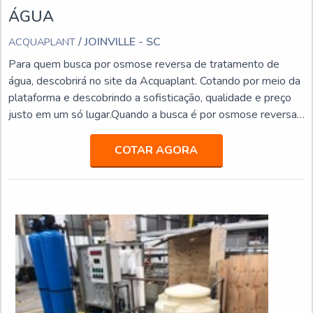
ÁGUA
/ JOINVILLE - SC
ACQUAPLANT
Para quem busca por osmose reversa de tratamento de
água, descobrirá no site da Acquaplant. Cotando por meio da
plataforma e descobrindo a sofisticação, qualidade e preço
justo em um só lugar.Quando a busca é por osmose reversa
para tratamento de água, com a Acquaplant atingirá
excelente custo-benefício com segurança, confiabilidade e
COTAR AGORA
agilidade no serviço prestado.MAIS SOBRE OSMOSE
REVERSA DE TRATAMENTO DE ÁGUAHá muitas
maneiras eficientes de demonstrar competência e excelência
em sua área de atuação. A Acquaplant canaliza seus recursos
em criar para cada cliente uma estrutura com: Tecnologia de
ponta; Escritório de alta qualidade onde são realizadas as
atividades; Estrutura suficiente para atender todas as
demandas. Tudo para garantir osmose reversa para
tratamento de água com excelente custo-benefício. Não