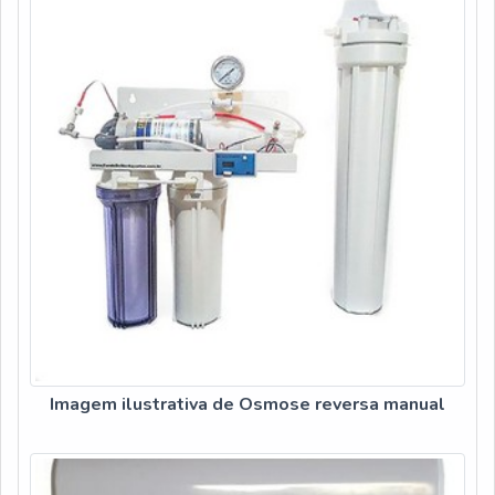
lucratividade, deve oferecer produtos e serviços que tenham
ótima qualidade e excelente custo-benefício, pontos
importantes que ficam de fora no planejamento de empresas
que visam apenas o lucro, deixando a desejar nos outros
fatores.Existem muitas formas diferentes de demonstrar
conhecimento e autoridade em sua área de atuação. Boas
razões pelas quais a Acquaplant é referência quando procurar
por osmose reversa industrial: Comprometida com os
serviços; Responsável; Altamente qualificada; Inovadora;
Segura. OUTROS DETALHES IMPORTANTES SOBRE A
EMPRESASomente na Acquaplant existe variedade e
qualidade quando o assunto for osmose reversa industrial a
venda. Líder em qualidade, a empresa oferece uma variedade
de itens como desmineralizador e sequestrantes de oxigênio
para caldeiras.Tem rótulo de comprometida com os serviços
Imagem ilustrativa de Osmose reversa manual
e inovadora, conquistas adquiridas porque investiu em uma
estrutura que hoje conta com escritório de alta qualidade
onde são realizadas as atividades e estrutura suficiente para
atender todas as demandas. Tudo isso, somado à