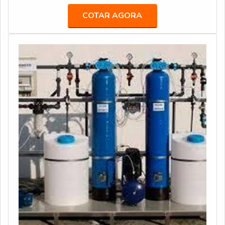
Petroquímico; Eletroeletrônico.Usabilidade oferecida
COTAR AGORA
pelo materialO condutivímetro é um Instrumento de
medição de condutividade de água desmineralizada. O
valor de leitura ind