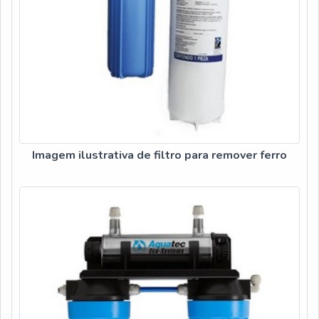
garantir a qualidade e durabilidade dos materiais, além de
evitar prejuízos com substituições frequentes de produtos
que não cumprem com suas funções adequadamente. Assim,
é possível poupar gastos desnecessários.Existem diversos
motivos para a Veneza Filtros ter se tornado destaque
quando pensamos em uma empresa que entrega confiança e
serviços de qualidade. Alguns desses motivos são:
Comprometimento com seus serviços; Responsável;
Altamente qualificada; Inovadora; Ágil.ABAIXO MAIS
Imagem ilustrativa de filtro para remover ferro
SOBRE A MELHOR EMPRESA NO SEGMENTOSomente
na Veneza Filtros sempre tem a solução mais buscada na
área de purificador de agua eletrico industrial. Líder em
qualidade, a empresa oferece uma variedade de itens como
purificador de água IBBL FR600 Speciale e bebedouro
master CGA.Tudo isso por ser em uma empresa
comprometida com seus serviços e em uma empresa
responsável, padrões possíveis por contar com escritório de
alta qualidade onde são realizadas as atividades e sala de
treinamento com materiais sofisticados. Todos esses