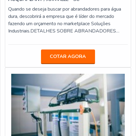
Estática de 01, 03, 06, 10, 16, 25 mm (mícron, micra) -
Quando se deseja buscar por abrandadores para água
Papel 10, 25 mm (mícron, micra) - Malha Metálica 10,
dura, descobrirá a empresa que é líder do mercado
25, 60, 90, 250 mm (mícron, micra) - Absorvedor de
fazendo um orçamento no marketplace Soluções
Água 25 mm (mícron, micra) - Outras configurações sob
Industriais.DETALHES SOBRE ABRANDADORES
consulta
PARA ÁGUA DURAQuem precisa de abrandadores
para água dura em uma empresa inovadora, encontra o
site da Acquaplant. A empresa trabalha com mídias
COTAR AGORA
filtrantes e sequestrantes de oxigênio para caldeiras,
oferecendo sempre a melhor opção para o cliente
final.Discorrendo sobre a essência da empresa, a mesma
deve prezar pelos produtos e serviços com ótima
qualidade e precisão, características simples, mas que
mostram o comprometimento da empresa com seus
clientes.No geral, existem muitas formas diferentes de
demonstrar conhecimento e autoridade em sua área de
atuação. Os motivos pelos quais a Acquaplant é a
melhor opção sempre que buscar por abrandadores para
água dura se dá pelo fato da empresa contar com: