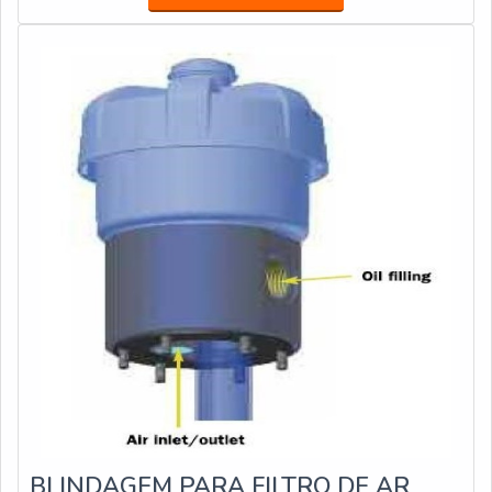
INFORMAÇÕES SOBRE FILTROS PARA
PURIFICADORES DE ÁGUAA Veneza Filtros centraliza
seus esforços em proporcionar uma estrutura com
escritório de alta qualidade onde são realizadas as
atividades e biblioteca técnica de apoio, tudo para se
certificar que se tenha filtros para purificadores de água
com proteção.Há muitas maneiras eficientes de
demonstrar competência e excelência em sua área de
atuação. A Veneza Filtros se mostra referência por ter:
Soluções para quem busca a melhor qualidade para a sua
água; Comprometimento com os resultados dos clientes;
Atendimento de forma personalizada para cada
cliente.Ainda focando em filtros para purificadores de
água, mais do que visar apenas lucratividade, deve
oferecer produtos e serviços que tenham ótima
qualidade e precisão, características simples, mas que
mostram o comprometimento da empresa com seus
clientes.Tudo isso que já foi explorado é a razão pela
BLINDAGEM PARA FILTRO DE AR