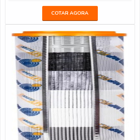
ÁGUA PORTÁTILQuem quer encontrar
colapso: 210 bar de pressão diferencial de colapso
desmineralizadores de água portátil em uma empresa
COTAR AGORA
MEIO FILTRANTE: - Absoluto em Microfibras de 01, 03,
inovadora, vai até o site da Acquaplant. Disponibilizando
06, 10, 16, 25 mm (mícron, micra) - Absoluto Ante
para os clientes filtros em geral e anticorrosivos para
Estática de 01, 03, 06, 10, 16, 25 mm (mícron, micra) -
caldeiras e torres de resfriamento, garantindo a
Papel 10, 25 mm (mícron, micra) - Malha Metálica 10,
satisfação da venda à entrega final, com foco total na
25, 60, 90, 250 mm (mícron, micra) - Absorvedor de
qualidade.Sem perder o foco em desmineralizador de
Água 25 mm (mícron, micra) - Outras configurações sob
água portátil, mais do que visar apenas lucratividade,
consulta
deve oferecer produtos e serviços que tenham ótima
qualidade e proteção, detalhes primordiais que são
deixados de lado por muitas empresas que não focam na
fidelização do cliente.Existem muitas formas diferentes
de demonstrar conhecimento e autoridade em sua área
de atuação. Abaixo os motivos pelos quais a Acquaplant
é a melhor escolha sempre que precisar de
desmineralizadores de água portátil: Colaboradores com
embasamento técnico aprofundado e atualizado;
Profissionais altamente capacitados; Equipe técnica
qualificada e dinâmica; Escritório de alta qualidade onde