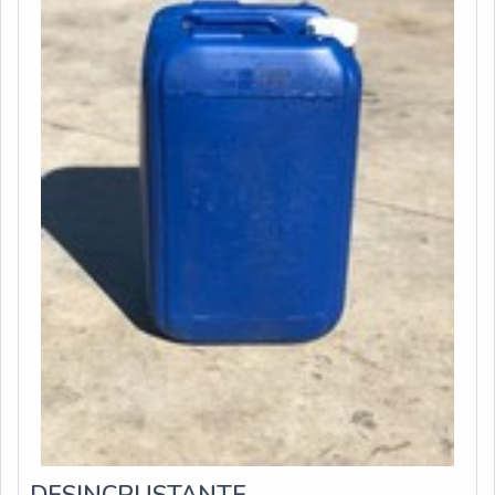
uma estrutura com: Escritório de alta qualidade onde
são realizadas as atividades; Estrutura suficiente para
atender todas as demandas; Processos
automatizados. Tudo isso para oferecer distribuidores de
osmose reversa de tratamento de água com excelente
custo-benefício. Ainda focando em distribuidor de
osmose reversa de tratamento de água, sempre deve-
se buscar uma empresa que tenha produtos e serviços
com ótima qualidade e precisão, pontos importantes que
ficam de fora no planejamento de empresas que visam
apenas o lucro, deixando a desejar nos outros fatores.É
por essa razão que a Acquaplant é segura no segmento
de serviços de amostragem e análises de água, solo e
resíduos. A empresa objetiva a satisfação da venda à
entrega final, com foco total na qualidade. Tem uma
equipe com colaboradores com embasamento técnico
aprofundado e atualizado que estão esperando seu
contato para tirar todas as suas dúvidas e melhor
DESINCRUSTANTE