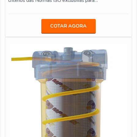
critérios das Normas ISO exclusivas para
são realizadas as atividades e laboratório que segue um
desenvolvimento e verificação da qualificação e
rigoroso sistema de controle da qualidade. Tudo isso,
classificação da Filtração Absoluta. Estas normas
somado à performance de uma equipe de colaboradores
descrevem o alvo, a metodologia, as condições e os
COTAR AGORA
com embasamento técnico aprofundado e atualizado e
métodos de prescrição para os resultados mais
funcionários certificados, garante o sucesso de cada
completos. Citamos as mais usuais: • ISO 2941:
cliente de ponta a ponta.Aproveite a visita para acessar
Determinação da resistência à pressão de
o nosso site e saber mais sobre a empresa, nossos
ruptura/colapso • ISO 2942: Verificação da integridade
serviços e produtos. Se preferir, entre em contato com
da fabricação e determinação do primeiro ponto de bolha
um dos nossos consultores e solicite um orçamento!
• ISO 2943: Verificação da compatibilidade com os
fluidos hidráulicos • ISO 3723: Resistência a deformação
axial • ISO 3724: Determinação da resistência ao fluxo
de fadiga com contaminantes • ISO 3968: Avaliação da
pressão diferencial versus características de fluxo • ISO
16889: Teste de Múltiplas Passagens: Eficiência da
filtração, elevada estabilidade e razão x(c) ≥ 1000,
99,9% eficiência • ISO 23181: Determinação da
resistência a fadiga pela vazão usando fluido de alta
viscosidade • ISO 11170: Sequência de testes para