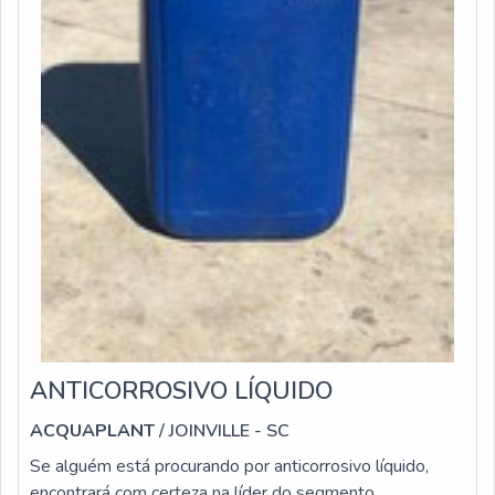
16889: Teste de Múltiplas Passagens: Eficiência da
filtração, elevada estabilidade e razão x(c) ≥ 1000,
99,9% eficiência • ISO 23181: Determinação da
resistência a fadiga pela vazão usando fluido de alta
viscosidade • ISO 11170: Sequência de testes para
verificar as características de desempenho dos
elementos filtrantes • ISO 10771-1: Teste de fadiga do
material metálico, exceto o núcleo do elemento filtrante,
sob pressão pulsante CARACTERÍSTICAS TÉCNICAS
EM GERAL: - Vedações em Buna N, Viton (FPM) -
Indicador Visual MEIO FILTRANTE: - Absoluto em
Microfibras de 03, 10 mm (mícron, micra) - Papel 10, 40
mm (mícron, micra) - Outras configurações sob consulta
ANTICORROSIVO LÍQUIDO
ACQUAPLANT
/ JOINVILLE - SC
Se alguém está procurando por anticorrosivo líquido,
encontrará com certeza na líder do segmento