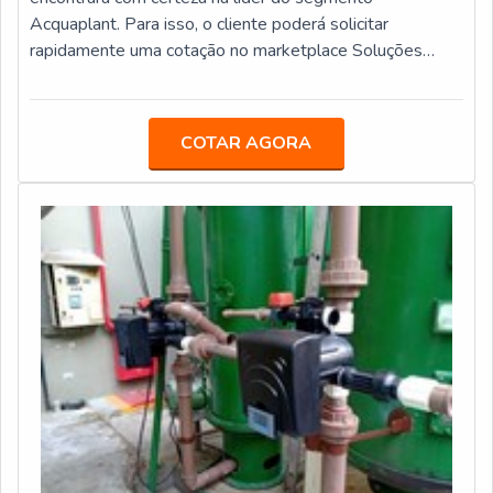
Acquaplant. Para isso, o cliente poderá solicitar
rapidamente uma cotação no marketplace Soluções
Industriais, que é parceiro da companhia.UM POUCO
MAIS SOBRE ANTICORROSIVO LÍQUIDOPara atestar
a qualidade de um fornecedor de anticorrosivo líquido, o
COTAR AGORA
mesmo deve prezar pelos produtos e serviços com
ótima qualidade e precisão, pontos importantes que
ficam de fora no planejamento de empresas que visam
apenas o lucro, deixando a desejar nos outros fatores.Há
muitas maneiras eficientes de demonstrar competência
e excelência em sua área de atuação. A Acquaplant
canaliza seus recursos em oferecer um estrutura com:
Escritório de alta qualidade onde são realizadas as
atividades; Tecnologia de ponta; Laboratório que segue
um rigoroso sistema de controle da qualidade. É por
essa razão que a Acquaplant é segura quando se trata
do segmento de serviços de amostragem e análises de
água, solo e resíduos. O foco é oferecer sempre a