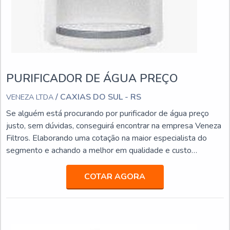
PURIFICADOR DE ÁGUA PREÇO
/ CAXIAS DO SUL - RS
VENEZA LTDA
Se alguém está procurando por purificador de água preço
justo, sem dúvidas, conseguirá encontrar na empresa Veneza
Filtros. Elaborando uma cotação na maior especialista do
segmento e achando a melhor em qualidade e custo
benefício.Quando o quesito é purificador de água preço
acessível, com os colaboradores da Veneza Filtros o cliente
COTAR AGORA
obterá excelente custo-benefício com assessoria técnica
especializada.UM POUCO MAIS SOBRE PURIFICADOR DE
ÁGUA PREÇOA Veneza Filtros centraliza sua estratégia em
proporcionar uma estrutura com escritório de alta qualidade