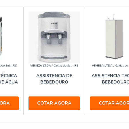
s do Sul - RS
VENEZA LTDA
/ Caxias do Sul - RS
VENEZA LTDA
/ Caxias do 
TÉCNICA
ASSISTENCIA DE
ASSISTENCIA TE
DE ÁGUA
BEBEDOURO
BEBEDOUR
GORA
COTAR AGORA
COTAR AGO