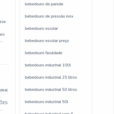
bebedouro de parede
bebedouro de pressão inox
neza
bebedouro escolar
uro
á
bebedouro escolar preço
bebedouro faculdade
a
es e
bebedouro industrial 100l
l com
bebedouro industrial 25 litros
o com
bebedouro industrial 50 litros
ideal
e.Não
s
bebedouro industrial 50l
ÇÕES
s que