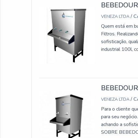
BEBEDOURO
/ 
VENEZA LTDA
Quem está em bus
Filtros. Realiza
sofisticação, qu
industrial 100l, 
precisão com 
INDUSTRIAL 100LA
para os parceiros
equipamentos de 
BEBEDOURO
ótima qualidade.
excelência em sua
/ 
VENEZA LTDA
Soluções para q
Para o cliente qu
os resultados do
para seu negócio
obstante, quando
achando a sofis
lucratividade, d
SOBRE BEBEDOU
assertividade, d