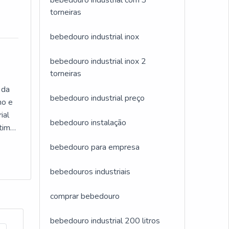
bebedouro industrial com 3
s.
 é uma
torneiras
aster
bebedouro industrial inox
uma
ltros
alhes
e
bebedouro industrial inox 2
torneiras
ais
 da
bebedouro industrial preço
mo e
 de
orma
ial
os
bebedouro instalação
ótima
 se
bebedouro para empresa
nde
BRE
bebedouros industriais
s,
ade
Há
comprar bebedouro
de
nado
 a
bebedouro industrial 200 litros