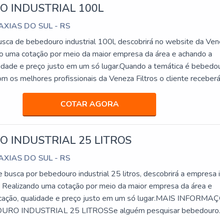
 INDUSTRIAL 100L
CAXIAS DO SUL - RS
ca de bebedouro industrial 100l, descobrirá no website da Ve
ndo uma cotação por meio da maior empresa da área e achando a
alidade e preço justo em um só lugar.Quando a temática é bebedo
com os melhores profissionais da Veneza Filtros o cliente receber
pagamento acessível.UM POUCO MAIS SOBRE BEBEDOURO
 Veneza Filtros canaliza sua energia em produzir um estrutur
COTAR AGORA
 com escritório de alta qualidade onde são realizadas as atividad
última geração, tudo para garantir um bebedouro industrial 100
 INDUSTRIAL 25 LITROS
Há muitas maneiras eficientes de demonstrar competência e
 área de atuação. A Veneza Filtros se mostra referência por ter:
CAXIAS DO SUL - RS
uem busca a melhor qualidade para a sua água; Comprometiment
e busca por bebedouro industrial 25 litros, descobrirá a empresa 
s clientes; Atendimento de forma personalizada para cada client
. Realizando uma cotação por meio da maior empresa da área e
 falamos em bebedouro industrial 100l, mais do que visar apena
ticação, qualidade e preço justo em um só lugar.MAIS INFORMA
eve oferecer produtos e serviços que tenham ótima qualidade e
RO INDUSTRIAL 25 LITROSSe alguém pesquisar bebedouro
etalhes primordiais que são deixados de lado por muitas empresa