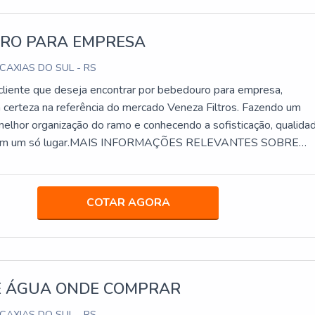
RO PARA EMPRESA
 CAXIAS DO SUL - RS
liente que deseja encontrar por bebedouro para empresa,
 certeza na referência do mercado Veneza Filtros. Fazendo um
elhor organização do ramo e conhecendo a sofisticação, qualida
o em um só lugar.MAIS INFORMAÇÕES RELEVANTES SOBRE
RA EMPRESASe alguém procurar por bebedouro para empr
ágil, chega até a Veneza Filtros. É possível encontrar purificad
R600 Speciale e refil filtro carbon block, focando em tecnologia
COTAR AGORA
o no que gera resultado ao cliente.Ainda com uma visão analític
ro para empresa, é importante buscar uma empresa que tenha
viços com ótima qualidade e precisão, pontos importantes que
no planejamento de empresas que visam apenas o lucro, deixando
tros fatores.É importante lembrar que o produto deve sempre se
DE ÁGUA ONDE COMPRAR
empresas especializadas no segmento. Esse tipo de cuidado aju
 CAXIAS DO SUL - RS