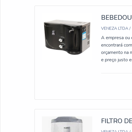
BEBEDOU
VENEZA LTDA /
A empresa ou c
encontrará com
orçamento na m
e preço just
BEBEDOURO PA
em uma empresa 
de água IBBL F
desenvolviment
sobre bebedou
produtos e ser
ficam de fora 
desejar nos ou
FILTRO 
adquirido com 
VENEZA LTDA /