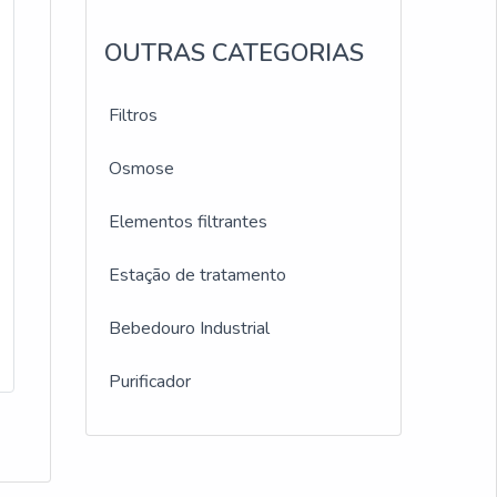
tes;
ica
 onde
OUTRAS CATEGORIAS
s.
do
Filtros
ma
etivo
Osmose
Elementos filtrantes
m as
Estação de tratamento
 e
resa
Bebedouro Industrial
Purificador