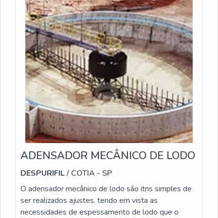
qualidade e excelente custo-benefício.Com o
objetivo de trazer a satisfação a todos os clientes, a
empresa entende que seu melhor destaque é
conquistar a confiança de cada um. Tudo isso só é
possível através do investimento em equipamentos
modernos e profissionais experientes. A Acquaplant
é uma empresa que tem se destacado no segmento
por toda seriedade e qualidade, o que fecha todo o
ciclo de entrega com excelência para seus parceiros.
ADENSADOR MECÂNICO DE LODO
DESPURIFIL
/ COTIA - SP
O adensador mecânico de lodo são itns simples de
ser realizados ajustes, tendo em vista as
necessidades de espessamento de lodo que o