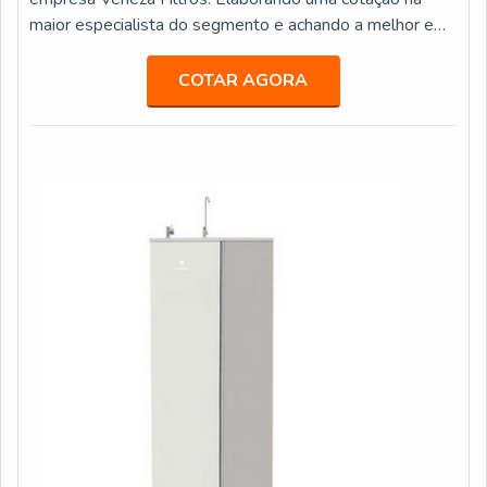
maior especialista do segmento e achando a melhor em
qualidade e custo benefício.Quando o quesito é
purificador de água preço acessível, com os
COTAR AGORA
colaboradores da Veneza Filtros o cliente obterá
excelente custo-benefício com assessoria técnica
especializada.UM POUCO MAIS SOBRE
PURIFICADOR DE ÁGUA PREÇOA Veneza Filtros
centraliza sua estratégia em proporcionar uma estrutura
com escritório de alta qualidade onde são realizadas as
atividades e biblioteca técnica de apoio, tudo pensando
em purificador de água preço justo com precisão.Há
muitas maneiras eficientes de demonstrar competência
e excelência em sua área de atuação. A Veneza Filtros
se mostra referência por ter: Soluções para quem busca
a melhor qualidade para a sua água; Comprometimento
com os resultados dos clientes; Atendimento de forma
personalizada para cada cliente.Ainda focando em
purificador de água preço, mais do que visar apenas