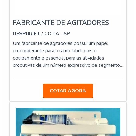
FABRICANTE DE AGITADORES
DESPURIFIL
/ COTIA - SP
Um fabricante de agitadores possui um papel
preponderante para o ramo fabril, pois o
equipamento é essencial para as atividades
produtivas de um número expressivo de segmento
industriais, entre eles: Petroquímicas; Alimentícias;
Farmacêuticas; Papel e Celulose; Automobilísticas;
Químicas; Indústrias do ramo de cosméticos;
COTAR AGORA
Indústrias da área de bebidas; Siderurgias.Contar
com uma fabricante para agitadores é fundamental
para que as empresas tenham acesso a diversos
modelos do equipamento, que tem