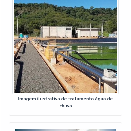
SEGMENTOSomente na Veneza Filtros sempre tem a
solução mais buscada na área de purificador de agua
eletrico industrial. Líder em qualidade, a empresa oferece
uma variedade de itens como purificador de água IBBL
FR600 Speciale e bebedouro master CGA.Tudo isso por
ser em uma empresa comprometida com seus serviços e
em uma empresa responsável, padrões possíveis por
contar com escritório de alta qualidade onde são
realizadas as atividades e sala de treinamento com
materiais sofisticados. Todos esses fatores, agregados a
uma equipe multidisciplinar de consultores associados e
equipe de alta qualidade, garante uma entrega de
excelência de ponta a ponta.
Imagem ilustrativa de tratamento água de
chuva