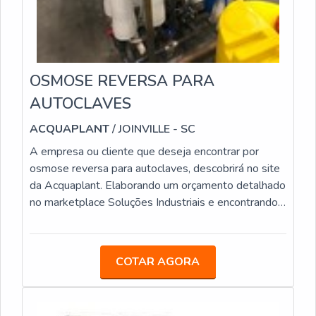
OSMOSE REVERSA PARA
AUTOCLAVES
ACQUAPLANT
/ JOINVILLE - SC
A empresa ou cliente que deseja encontrar por
osmose reversa para autoclaves, descobrirá no site
da Acquaplant. Elaborando um orçamento detalhado
no marketplace Soluções Industriais e encontrando a
líder do segmento.É importante lembrar que o
serviço deve sempre ser prestado por empresas
especializadas no segmento. Esse tipo de cuidado
COTAR AGORA
ajuda a garantir a qualidade e assertividade do
serviço, além de evitar prejuízos com imprevistos e
execuções mal elaboradas. Assim, é possível