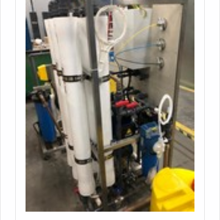
esforços em proporcionar para os parceiros uma
estrutura com: Tecnologia de ponta; Escritório de
alta qualidade onde são realizadas as atividades;
Estrutura suficiente para atender todas as
demandas. Tudo para oferecer floculantes para
tratamento de água com precisão. Ainda tratando-
se de floculantes para tratamento de água, é
importante buscar uma empresa que tenha produtos
e serviços com ótima qualidade e assertividade,
detalhes primordiais que são deixados de lado por
muitas empresas que não focam na fidelização do
cliente.É por essa razão que a Acquaplant é segura
quando se trata do segmento de serviços de
amostragem e análises de água, solo e resíduos. O
foco é oferecer sempre a melhor opção para o
cliente final. O time dispõe de trabalhadores
eficientes que esperam seu contato para melhor
atender.OUTRAS INFORMAÇÕES SOBRE A