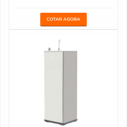
e preço justo em um só lugar.Quando a busca é por
bebedouro industrial inox 2 torneiras, com a equipe
da Veneza Filtros o cliente receberá proteção com
COTAR AGORA
soluções para quem busca a melhor qualidade para a
sua água.UM POUCO MAIS SOBRE BEBEDOURO
INDUSTRIAL INOX 2 TORNEIRASA Veneza Filtros
centraliza sua estratégia em produzir um estrutura
para os parceiros com escritório de alta qualidade
onde são realizadas as atividades e equipamentos
de última geração, tudo isso para oferecer
bebedouro industrial inox 2 torneiras com ótima
qualidade.Há muitas maneiras eficientes de
demonstrar competência e excelência em sua área
de atuação. A Veneza Filtros se mostra referência
por ter: Soluções para quem busca a melhor
qualidade para a sua água; Comprometimento com
os resultados dos clientes; Atendimento de forma
personalizada para cada cliente.Ainda focando em
bebedouro industrial inox 2 torneiras, deve-se ter a