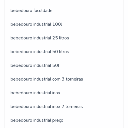
equipe multidisciplinar de consultores associados e
bebedouro faculdade
profissionais com vasta experiência na área de
atuação, garantem o sucesso de cada cliente de
bebedouro industrial 100l
ponta a ponta.
bebedouro industrial 25 litros
bebedouro industrial 50 litros
bebedouro industrial 50l
bebedouro industrial com 3 torneiras
bebedouro industrial inox
bebedouro industrial inox 2 torneiras
bebedouro industrial preço