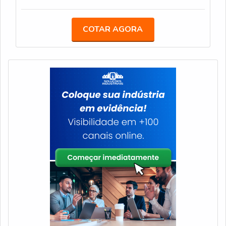
possível encontrar itens variados com tecnologia de
SOBRE CONSERTO DE BEBEDOURO
ponta, como bebedouro stilo hermético e
INDUSTRIALQuem está à procura de conserto de
COTAR AGORA
mangueiras atóxicas com ótima qualidade e
bebedouro industrial em uma empresa responsável,
assertividade.Garantimos a satisfação dos clientes
acha a Veneza Filtros. Com grande expressão de
através de um atendimento singular, por meio de
mercado quando o assunto é bebedouro stilo
profissionais treinados e altamente qualificados.A
hermético e mangueiras atóxicas, oferecendo o que
Veneza Filtros é uma empresa que tem se
há de melhor em tecnologia ao cliente.Ainda com
destacado da concorrência pela seriedade e
uma visão analítica sobre conserto de bebedouro
qualidade que fecha todo o ciclo de entrega com
industrial, mais do que visar apenas lucratividade,
excelência para cada cliente.
deve oferecer produtos e serviços que tenham
ótima qualidade e proteção, pequenos detalhes,
mas de grande valia para saber a procedência e
seriedade da empresa.É importante lembrar que o
produto deve sempre ser adquirido com empresas
especializadas no segmento. Esse tipo de cuidado
ajuda a garantir a qualidade e durabilidade dos
materiais, além de evitar prejuízos com substituições
frequentes de produtos que não cumprem com suas