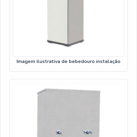
Altamente qualificada; Inovadora; Ágil.DETALHES
SOBRE A MAIOR REFERÊNCIA NO
SEGMENTOApenas na Veneza Filtros existem as
melhores condições para quem deseja achar o que
precisa para bebedouro de agua industrial. Líder em
qualidade, a empresa oferece uma variedade de itens
como purificador de água IBBL FR600 Speciale e refil
filtro carbon block.É reconhecida por ser em uma
Imagem ilustrativa de bebedouro instalação
empresa comprometida com seus serviços e em uma
empresa inovadora, qualificações possíveis pelo fato de
a empresa possuir escritório de alta qualidade onde são
realizadas as atividades e biblioteca técnica de apoio.
Tudo isso, unido a um time de equipe multidisciplinar de
consultores associados e colaboradores eficientes,
comprova sua essência de trazer o melhor para todos os
clientes.